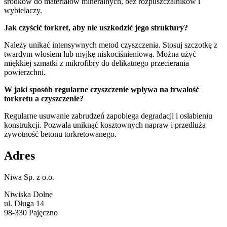
środków do materiałów mineralnych, bez rozpuszczalników i
wybielaczy.
Jak czyścić torkret, aby nie uszkodzić jego struktury?
Należy unikać intensywnych metod czyszczenia. Stosuj szczotkę z
twardym włosiem lub myjkę niskociśnieniową. Można użyć
miękkiej szmatki z mikrofibry do delikatnego przecierania
powierzchni.
W jaki sposób regularne czyszczenie wpływa na trwałość
torkretu a czyszczenie?
Regularne usuwanie zabrudzeń zapobiega degradacji i osłabieniu
konstrukcji. Pozwala uniknąć kosztownych napraw i przedłuża
żywotność betonu torkretowanego.
Adres
Niwa Sp. z o.o.
Niwiska Dolne
ul. Długa 14
98-330 Pajęczno