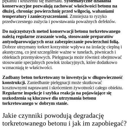
pękaniu i kruszeniu się materiału.
Systematyczne działania
konserwacyjne pozwalają zachować właściwości betonu na
dłużej, chroniąc powierzchnię przed wilgocią, wahaniami
temperatury i zanieczyszczeniami
. Zmniejsza to ryzyko
przedwczesnego zużycia i powstawania poważnych defektów.
Do najczęstszych metod konserwacji betonu torkretowanego
należą regularne zraszanie wodą, stosowanie preparatów
antyodparowujących oraz zabezpieczanie powierzchni folią.
Dobrze utrzymany torkret korzystnie wpływa na izolację cieplną i
akustyczną, co jest szczególnie ważne w tunelach, piwnicach i
obiektach przemysłowych. Pielęgnacja może również obejmować
stosowanie specjalnych powłok izolacyjnych, które dodatkowo
wzmacniają te właściwości.
Zadbany beton torkretowany to inwestycja w długowieczność
konstrukcji.
Zaniedbanie pielęgnacji może skutkować
kosztownymi naprawami i skróceniem żywotności całego obiektu.
Regularne inspekcje i szybka reakcja na pojawiające się
uszkodzenia są kluczowe dla utrzymania betonu
torkretowanego w dobrym stanie.
Jakie czynniki powodują degradację
torkretowanego betonu i jak im zapobiegać?