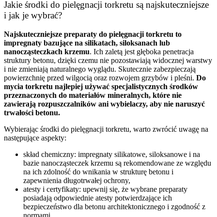
Jakie środki do pielęgnacji torkretu są najskuteczniejsze
i jak je wybrać?
Najskuteczniejsze preparaty do pielęgnacji torkretu to
impregnaty bazujące na silikatach, siloksanach lub
nanocząsteczkach krzemu
. Ich zaletą jest głęboka penetracja
struktury betonu, dzięki czemu nie pozostawiają widocznej warstwy
i nie zmieniają naturalnego wyglądu. Skutecznie zabezpieczają
powierzchnię przed wilgocią oraz rozwojem grzybów i pleśni.
Do
mycia torkretu najlepiej używać specjalistycznych środków
przeznaczonych do materiałów mineralnych, które nie
zawierają rozpuszczalników ani wybielaczy, aby nie naruszyć
trwałości betonu.
Wybierając środki do pielęgnacji torkretu, warto zwrócić uwagę na
następujące aspekty:
skład chemiczny: impregnaty silikatowe, siloksanowe i na
bazie nanocząsteczek krzemu są rekomendowane ze względu
na ich zdolność do wnikania w strukturę betonu i
zapewnienia długotrwałej ochrony,
atesty i certyfikaty: upewnij się, że wybrane preparaty
posiadają odpowiednie atesty potwierdzające ich
bezpieczeństwo dla betonu architektonicznego i zgodność z
normami,