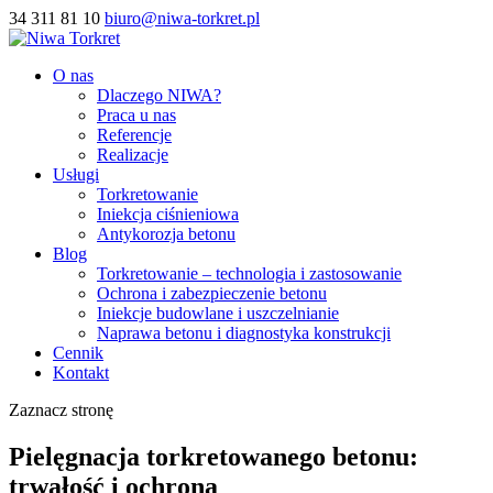
34 311 81 10
biuro@niwa-torkret.pl
O nas
Dlaczego NIWA?
Praca u nas
Referencje
Realizacje
Usługi
Torkretowanie
Iniekcja ciśnieniowa
Antykorozja betonu
Blog
Torkretowanie – technologia i zastosowanie
Ochrona i zabezpieczenie betonu
Iniekcje budowlane i uszczelnianie
Naprawa betonu i diagnostyka konstrukcji
Cennik
Kontakt
Zaznacz stronę
Pielęgnacja torkretowanego betonu:
trwałość i ochrona