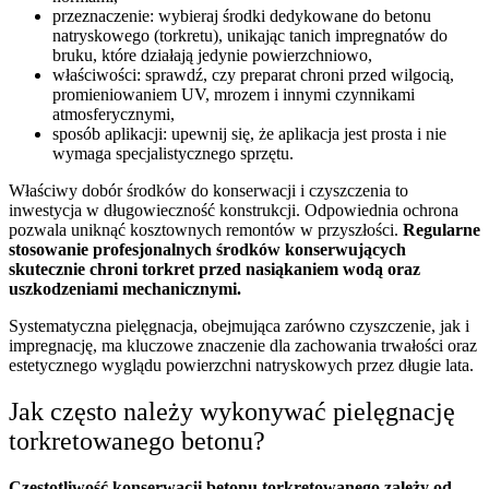
przeznaczenie: wybieraj środki dedykowane do betonu
natryskowego (torkretu), unikając tanich impregnatów do
bruku, które działają jedynie powierzchniowo,
właściwości: sprawdź, czy preparat chroni przed wilgocią,
promieniowaniem UV, mrozem i innymi czynnikami
atmosferycznymi,
sposób aplikacji: upewnij się, że aplikacja jest prosta i nie
wymaga specjalistycznego sprzętu.
Właściwy dobór środków do konserwacji i czyszczenia to
inwestycja w długowieczność konstrukcji. Odpowiednia ochrona
pozwala uniknąć kosztownych remontów w przyszłości.
Regularne
stosowanie profesjonalnych środków konserwujących
skutecznie chroni torkret przed nasiąkaniem wodą oraz
uszkodzeniami mechanicznymi.
Systematyczna pielęgnacja, obejmująca zarówno czyszczenie, jak i
impregnację, ma kluczowe znaczenie dla zachowania trwałości oraz
estetycznego wyglądu powierzchni natryskowych przez długie lata.
Jak często należy wykonywać pielęgnację
torkretowanego betonu?
Częstotliwość konserwacji betonu torkretowanego zależy od