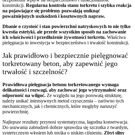
konstrukcji.
Regularna kontrola stanu torkretu i szybka reakcja
na pojawiające się problemy pozwalają uniknąć
poważniejszych uszkodzeń i kosztownych napraw.
Dbanie o czystość i stan powierzchni natryskowych to nie tylko
kwestia estetyki, ale przede wszystkim sposób na zachowanie
ich właściwości i przedłużenie żywotności torkretu.
Właściwa
pielęgnacja to inwestycja w bezpieczeństwo i trwałość konstrukcji.
Jak prawidłowo i bezpiecznie pielęgnować
torkretowany beton, aby zapewnić jego
trwałość i szczelność?
Prawidłowa pielęgnacja betonu torkretowanego wymaga
delikatności i rozwagi, aby zachować jego wytrzymałość oraz
odporność na wilgoć.
Ze względu na jego porowatą strukturę,
należy unikać intensywnych metod czyszczenia – zarówno tych
mechanicznych, jak i chemicznych, które mogłyby naruszyć
powierzchnię.
Najlepsze rezultaty przynosi systematyczna, łagodna konserwacja.
Do usuwania zabrudzeń dobrze sprawdza się szczotka z twardym,
syntetycznym włosiem lub myjka o niskim ciśnieniu.
Zbyt silny