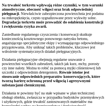
Na trwałość torkretu wpływają różne czynniki, w tym warunki
atmosferyczne, obecność wilgoci oraz brak odpowiedniej
pielęgnacji
. Niewłaściwie zabezpieczona powierzchnia jest podatna
na mikropęknięcia, często sygnalizowane przez wykwity solne.
Degradacja torkretu może prowadzić do osłabienia konstrukcji
i zwiększenia ryzyka awarii.
Zaniedbanie regularnego czyszczenia i konserwacji skutkuje
koniecznością kosztownego ponownego natrysku betonu,
angażującego specjalistyczne ekipy i wymagającego odpowiedniego
przygotowania. Aby uniknąć takich problemów, kluczowe jest
wdrożenie systematycznych działań pielęgnacyjnych.
Działania pielęgnacyjne obejmują regularne usuwanie z
powierzchni wszelkich zabrudzeń, takich jak kurz, mchy, porosty
czy inne naloty. Można to robić za pomocą myjki ciśnieniowej lub
szczotki z odpowiednim detergentem.
Równie istotne jest
stosowanie odpowiednich preparatów konserwujących, które
tworzą barierę ochronną przed wilgocią i agresywnymi
substancjami chemicznymi.
Działania te powinny być na stałe wpisane w plan technicznej
obsługi obiektu, zwłaszcza w przypadku budynków przemysłowych
i użytkowych, gdzie trwałość zastosowanych materiałów ma
bezpośredni wpływ na bezpieczeństwo i funkcjonalność