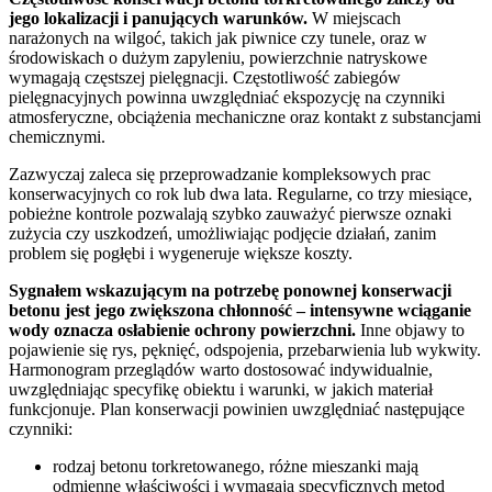
jego lokalizacji i panujących warunków.
W miejscach
narażonych na wilgoć, takich jak piwnice czy tunele, oraz w
środowiskach o dużym zapyleniu, powierzchnie natryskowe
wymagają częstszej pielęgnacji. Częstotliwość zabiegów
pielęgnacyjnych powinna uwzględniać ekspozycję na czynniki
atmosferyczne, obciążenia mechaniczne oraz kontakt z substancjami
chemicznymi.
Zazwyczaj zaleca się przeprowadzanie kompleksowych prac
konserwacyjnych co rok lub dwa lata. Regularne, co trzy miesiące,
pobieżne kontrole pozwalają szybko zauważyć pierwsze oznaki
zużycia czy uszkodzeń, umożliwiając podjęcie działań, zanim
problem się pogłębi i wygeneruje większe koszty.
Sygnałem wskazującym na potrzebę ponownej konserwacji
betonu jest jego zwiększona chłonność – intensywne wciąganie
wody oznacza osłabienie ochrony powierzchni.
Inne objawy to
pojawienie się rys, pęknięć, odspojenia, przebarwienia lub wykwity.
Harmonogram przeglądów warto dostosować indywidualnie,
uwzględniając specyfikę obiektu i warunki, w jakich materiał
funkcjonuje. Plan konserwacji powinien uwzględniać następujące
czynniki:
rodzaj betonu torkretowanego, różne mieszanki mają
odmienne właściwości i wymagają specyficznych metod