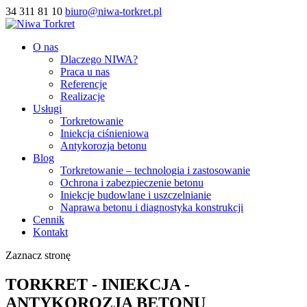
34 311 81 10
biuro@niwa-torkret.pl
O nas
Dlaczego NIWA?
Praca u nas
Referencje
Realizacje
Usługi
Torkretowanie
Iniekcja ciśnieniowa
Antykorozja betonu
Blog
Torkretowanie – technologia i zastosowanie
Ochrona i zabezpieczenie betonu
Iniekcje budowlane i uszczelnianie
Naprawa betonu i diagnostyka konstrukcji
Cennik
Kontakt
Zaznacz stronę
TORKRET - INIEKCJA -
ANTYKOROZJA BETONU