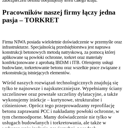
zabezpieczeń betonu obejmujemy teren całego kraju.
Pracowników naszej firmy łączy jedna
pasja – TORKRET
Firma NIWA posiada wieloletnie doświadczenie w przemyśle oraz
infrastrukturze. Specjalnością przedsiębiorstwa jest naprawa
konstrukcji betonowych metodą natryskową, za pomocą której
aplikowane są powłoki ochronne, torkret oraz materiały
konfekcjonowane z aprobatą IBDiM i ITB. Oferujemy usługi
budowlane, torkretowanie betonu oraz wszelkie prace związane z
rekonstrukcją istniejących elementów.
Wśród naszych rozwiązań technologicznych znajdują się
tylko te najnowsze i najskuteczniejsze. Wypełniamy ściany
szczelinowe oraz powstałe szczeliny dylatacyjne, a także
wykonujemy iniekcje – kurtynowe, strukturalne i
ciśnieniowe. Oprócz tego przeprowadzamy reprofilację
betonu zaprawami PCC i nakładamy powłoki ochronne, w
tym chemoodporne. Mamy doświadczenie nie tylko w
usługach budowlanych i torkretowania, ale także w