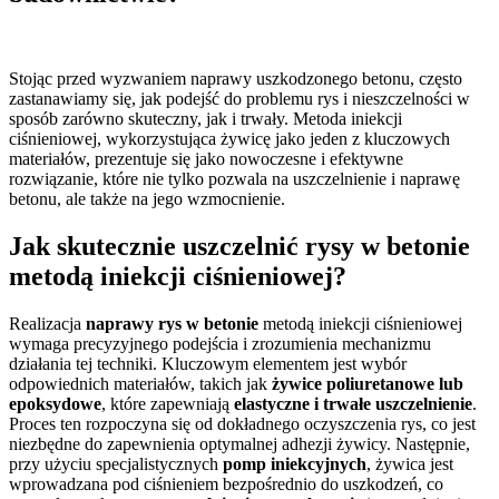
Stojąc przed wyzwaniem naprawy uszkodzonego betonu, często
zastanawiamy się, jak podejść do problemu rys i nieszczelności w
sposób zarówno skuteczny, jak i trwały. Metoda iniekcji
ciśnieniowej, wykorzystująca żywicę jako jeden z kluczowych
materiałów, prezentuje się jako nowoczesne i efektywne
rozwiązanie, które nie tylko pozwala na uszczelnienie i naprawę
betonu, ale także na jego wzmocnienie.
Jak skutecznie uszczelnić rysy w betonie
metodą iniekcji ciśnieniowej?
Realizacja
naprawy rys w betonie
metodą iniekcji ciśnieniowej
wymaga precyzyjnego podejścia i zrozumienia mechanizmu
działania tej techniki. Kluczowym elementem jest wybór
odpowiednich materiałów, takich jak
żywice poliuretanowe lub
epoksydowe
, które zapewniają
elastyczne i trwałe uszczelnienie
.
Proces ten rozpoczyna się od dokładnego oczyszczenia rys, co jest
niezbędne do zapewnienia optymalnej adhezji żywicy. Następnie,
przy użyciu specjalistycznych
pomp iniekcyjnych
, żywica jest
wprowadzana pod ciśnieniem bezpośrednio do uszkodzeń, co