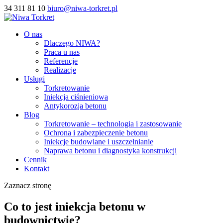
34 311 81 10
biuro@niwa-torkret.pl
O nas
Dlaczego NIWA?
Praca u nas
Referencje
Realizacje
Usługi
Torkretowanie
Iniekcja ciśnieniowa
Antykorozja betonu
Blog
Torkretowanie – technologia i zastosowanie
Ochrona i zabezpieczenie betonu
Iniekcje budowlane i uszczelnianie
Naprawa betonu i diagnostyka konstrukcji
Cennik
Kontakt
Zaznacz stronę
Co to jest iniekcja betonu w
budownictwie?