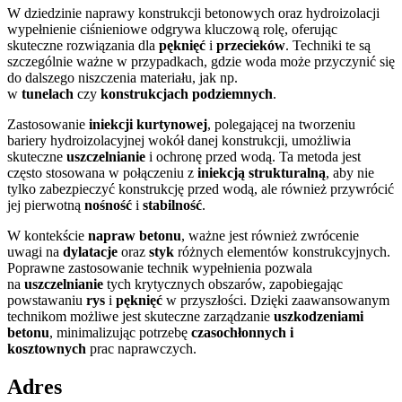
W dziedzinie naprawy konstrukcji betonowych oraz hydroizolacji
wypełnienie ciśnieniowe odgrywa kluczową rolę, oferując
skuteczne rozwiązania dla
pęknięć
i
przecieków
. Techniki te są
szczególnie ważne w przypadkach, gdzie woda może przyczynić się
do dalszego niszczenia materiału, jak np.
w
tunelach
czy
konstrukcjach podziemnych
.
Zastosowanie
iniekcji kurtynowej
, polegającej na tworzeniu
bariery hydroizolacyjnej wokół danej konstrukcji, umożliwia
skuteczne
uszczelnianie
i ochronę przed wodą. Ta metoda jest
często stosowana w połączeniu z
iniekcją strukturalną
, aby nie
tylko zabezpieczyć konstrukcję przed wodą, ale również przywrócić
jej pierwotną
nośność
i
stabilność
.
W kontekście
napraw betonu
, ważne jest również zwrócenie
uwagi na
dylatacje
oraz
styk
różnych elementów konstrukcyjnych.
Poprawne zastosowanie technik
wypełnienia
pozwala
na
uszczelnianie
tych krytycznych obszarów, zapobiegając
powstawaniu
rys
i
pęknięć
w przyszłości. Dzięki zaawansowanym
technikom możliwe jest skuteczne zarządzanie
uszkodzeniami
betonu
, minimalizując potrzebę
czasochłonnych i
kosztownych
prac naprawczych.
Adres