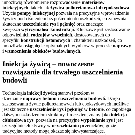
umożliwią równomierne rozprowadzenie
materiałów
iniekcyjnych
, takich jak
żywica poliuretanowa lub epoksydowa
.
Użycie
pompy iniekcyjnej
pozwala na precyzyjne wprowadzenie
żywicy pod ciśnieniem bezpośrednio do uszkodzeń, co zapewnia
skuteczne
uszczelnienie rys i pęknięć
oraz znacząco
zwiększa
wytrzymałość konstrukcji
. Kluczowe jest zastosowanie
odpowiednich
rodzajów wypełnień
, dostosowanych do
specyfiki
konstrukcji betonowych
i charakteru uszkodzeń, co
umożliwia osiągnięcie optymalnych wyników w procesie
naprawy
i wzmocnienia obiektów budowlanych
.
Iniekcja żywicą – nowoczesne
rozwiązanie dla trwałego uszczelnienia
budowli
Technologia
iniekcji żywicą
stanowi przełom w
dziedzinie
naprawy betonu
i
uszczelniania budowli
. Dzięki
zastosowaniu żywic poliuretanowych lub epoksydowych możliwe
jest skuteczne
uszczelnienie rys i pęknięć w betonie
, co zapobiega
dalszym uszkodzeniom struktury. Proces ten, znany jako
iniekcja
ciśnieniowa rys
, pozwala na precyzyjne
wypełnianie rys
i jest
szczególnie efektywny w
uszczelnianiu przecieków
, gdzie
tradycyjne metody mogą okazać się niewystarczające.