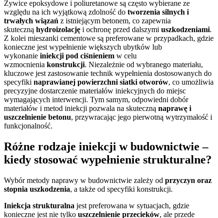
Żywice epoksydowe i poliuretanowe są często wybierane ze
względu na ich wyjątkową zdolność do
tworzenia silnych i
trwałych wiązań
z istniejącym betonem, co zapewnia
skuteczną
hydroizolację
i ochronę przed dalszymi
uszkodzeniami
.
Z kolei mieszanki cementowe są preferowane w przypadkach, gdzie
konieczne jest wypełnienie większych ubytków lub
wykonanie
iniekcji pod ciśnieniem
w celu
wzmocnienia
konstrukcji
. Niezależnie od wybranego materiału,
kluczowe jest zastosowanie technik wypełnienia dostosowanych do
specyfiki
naprawianej powierzchni siatki otworów
, co umożliwia
precyzyjne dostarczenie materiałów iniekcyjnych do miejsc
wymagających interwencji. Tym samym, odpowiedni dobór
materiałów i metod iniekcji pozwala na skuteczną
naprawę i
uszczelnienie betonu
, przywracając jego pierwotną wytrzymałość i
funkcjonalność.
Różne rodzaje iniekcji w budownictwie –
kiedy stosować wypełnienie strukturalne?
Wybór metody naprawy w budownictwie zależy od
przyczyn oraz
stopnia uszkodzenia
, a także od specyfiki konstrukcji.
Iniekcja strukturalna
jest preferowana w sytuacjach, gdzie
konieczne jest nie tylko
uszczelnienie przecieków
, ale przede