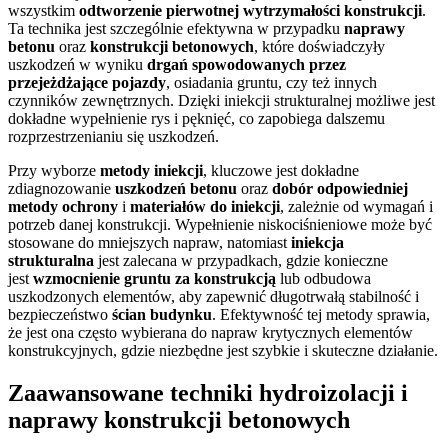
wszystkim
odtworzenie pierwotnej wytrzymałości konstrukcji
.
Ta technika jest szczególnie efektywna w przypadku
naprawy
betonu
oraz
konstrukcji betonowych
, które doświadczyły
uszkodzeń w wyniku
drgań spowodowanych przez
przejeżdżające pojazdy
, osiadania gruntu, czy też innych
czynników zewnętrznych. Dzięki iniekcji strukturalnej możliwe jest
dokładne wypełnienie rys i pęknięć, co zapobiega dalszemu
rozprzestrzenianiu się uszkodzeń.
Przy wyborze
metody iniekcji
, kluczowe jest dokładne
zdiagnozowanie
uszkodzeń betonu
oraz
dobór odpowiedniej
metody ochrony
i
materiałów do iniekcji
, zależnie od wymagań i
potrzeb danej konstrukcji. Wypełnienie niskociśnieniowe może być
stosowane do mniejszych napraw, natomiast
iniekcja
strukturalna
jest zalecana w przypadkach, gdzie konieczne
jest
wzmocnienie gruntu za konstrukcją
lub odbudowa
uszkodzonych elementów, aby zapewnić długotrwałą stabilność i
bezpieczeństwo
ścian budynku
. Efektywność tej metody sprawia,
że jest ona często wybierana do napraw krytycznych elementów
konstrukcyjnych, gdzie niezbędne jest szybkie i skuteczne działanie.
Zaawansowane techniki hydroizolacji i
naprawy konstrukcji betonowych