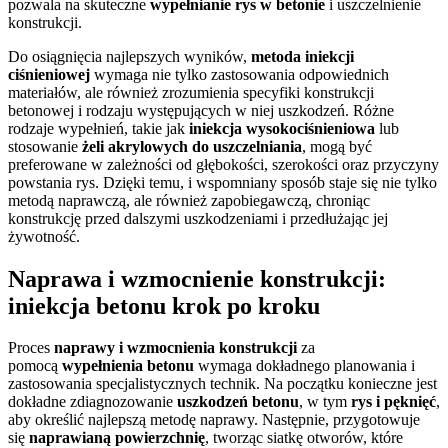
pozwala na skuteczne
wypełnianie rys w betonie
i uszczelnienie
konstrukcji.
Do osiągnięcia najlepszych wyników,
metoda iniekcji
ciśnieniowej
wymaga nie tylko zastosowania odpowiednich
materiałów, ale również zrozumienia specyfiki konstrukcji
betonowej i rodzaju występujących w niej uszkodzeń. Różne
rodzaje wypełnień, takie jak
iniekcja wysokociśnieniowa
lub
stosowanie
żeli akrylowych do uszczelniania
, mogą być
preferowane w zależności od głębokości, szerokości oraz przyczyny
powstania rys. Dzięki temu, i wspomniany sposób staje się nie tylko
metodą naprawczą, ale również zapobiegawczą, chroniąc
konstrukcję przed dalszymi uszkodzeniami i przedłużając jej
żywotność.
Naprawa i wzmocnienie konstrukcji:
iniekcja betonu krok po kroku
Proces
naprawy i wzmocnienia konstrukcji
za
pomocą
wypełnienia betonu
wymaga dokładnego planowania i
zastosowania specjalistycznych technik. Na początku konieczne jest
dokładne zdiagnozowanie
uszkodzeń betonu
, w tym
rys i pęknięć
,
aby określić najlepszą metodę naprawy. Następnie, przygotowuje
się
naprawianą powierzchnię
, tworząc siatkę otworów, które