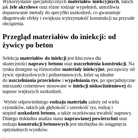
Wykorzystanie specjalistycznych
materiałów iniekcyjnych
, takich
jak
żele akrylowe
oraz różne rodzaje wypełnień, umożliwia
dopasowanie metody do specyfiki uszkodzeń, co gwarantuje
długotrwałe efekty i zwiększa wytrzymałość konstrukcji na przyszłe
obciążenia.
Przegląd materiałów do iniekcji: od
żywicy po beton
Selekcja
materiałów do iniekcji
jest kluczowa dla
skuteczności
naprawy betonu
oraz
uszczelnienia konstrukcji
. Na
rynku dostępne są różnorodne
materiały iniekcyjne
, począwszy od
żywic epoksydowych i poliuretanowych, które są idealne
do
uszczelniania przecieków
i
wypełniania rys
, po specjalistyczne
mieszanki cementowe stosowane w
iniekcji niskociśnieniowej
do
napraw większych uszkodzeń.
Wybór odpowiedniego
rodzaju materiału
zależy od wielu
czynników, takich jak głębokość i szerokość rys, rodzaj i
stopień
uszkodzeń betonu
, a także oczekiwana trwałość naprawy.
Dlatego dokładna analiza stanu
naprawianej powierzchni
oraz
rodzaju
konstrukcji betonowych
jest niezbędna do osiągnięcia
optymalnych wyników.